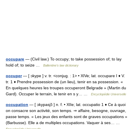
occupare
— (Civil law.) To occupy; to take possession of; to lay
hold of; to seize …
Ballentine's law dictionary
occuper
— [ ɔkype ] v. tr. <conjug. : 1> • XIVe; lat. occupare I ♦ V.
tr. 1 ♦ Prendre possession de (un lieu), tenir en sa possession. «
En quelques heures les troupes occuperont Belgrade » (Martin du
Gard). Occuper le terrain, le tenir en s y… …
Encyclopédie Universelle
occupation
— [ ɔkypasjɔ̃ ] n. f. • XIIe; lat. occupatio 1 ♦ Ce à quoi
on consacre son activité, son temps. ⇒ affaire, besogne, ouvrage,
passe temps. « Les jeux des enfants sont de graves occupations »
(Barbusse). Elle a de multiples occupations. Vaquer à ses… …