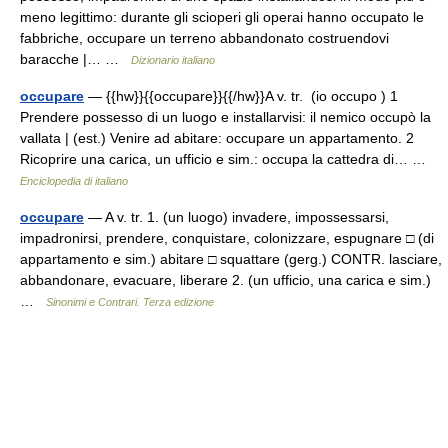
meno legittimo: durante gli scioperi gli operai hanno occupato le
fabbriche, occupare un terreno abbandonato costruendovi
baracche |… …
Dizionario italiano
occupare
— {{hw}}{{occupare}}{{/hw}}A v. tr. (io occupo ) 1
Prendere possesso di un luogo e installarvisi: il nemico occupò la
vallata | (est.) Venire ad abitare: occupare un appartamento. 2
Ricoprire una carica, un ufficio e sim.: occupa la cattedra di… …
Enciclopedia di italiano
occupare
— A v. tr. 1. (un luogo) invadere, impossessarsi,
impadronirsi, prendere, conquistare, colonizzare, espugnare □ (di
appartamento e sim.) abitare □ squattare (gerg.) CONTR. lasciare,
abbandonare, evacuare, liberare 2. (un ufficio, una carica e sim.)
…
Sinonimi e Contrari. Terza edizione