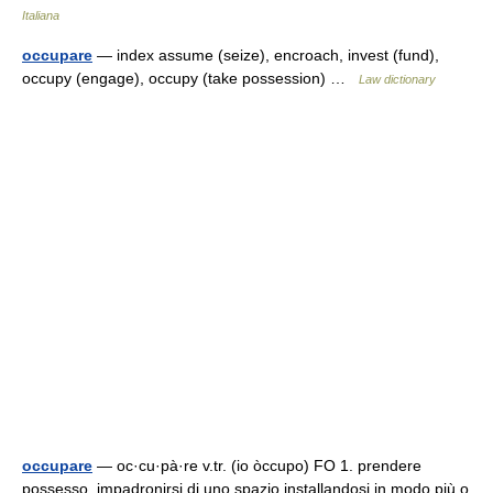
Italiana
occupare
— index assume (seize), encroach, invest (fund),
occupy (engage), occupy (take possession) …
Law dictionary
occupare
— oc·cu·pà·re v.tr. (io òccupo) FO 1. prendere
possesso, impadronirsi di uno spazio installandosi in modo più o