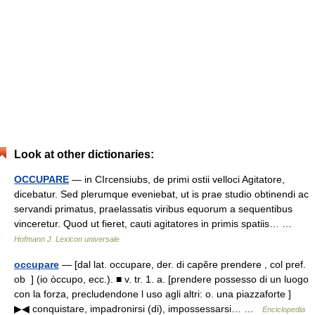
Look at other dictionaries:
OCCUPARE
— in CIrcensiubs, de primi ostii velloci Agitatore,
dicebatur. Sed plerumque eveniebat, ut is prae studio obtinendi ac
servandi primatus, praelassatis viribus equorum a sequentibus
vinceretur. Quod ut fieret, cauti agitatores in primis spatiis… …
Hofmann J. Lexicon universale
occupare
— [dal lat. occupare, der. di capĕre prendere , col pref.
ob ] (io òccupo, ecc.). ■ v. tr. 1. a. [prendere possesso di un luogo
con la forza, precludendone l uso agli altri: o. una piazzaforte ]
▶◀ conquistare, impadronirsi (di), impossessarsi… …
Enciclopedia