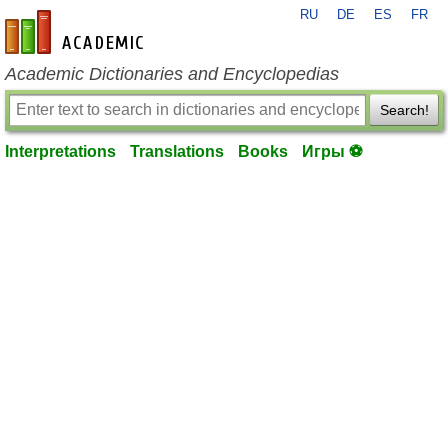
RU
DE
ES
FR
en-academic.com
Academic Dictionaries and Encyclopedias
Search!
Interpretations
Translations
Books
Игры ⚽