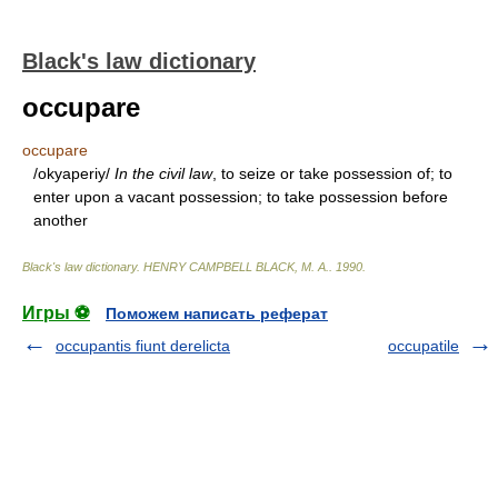
Black's law dictionary
occupare
occupare
/okyaperiy/
In the civil law
, to seize or take possession of; to
enter upon a vacant possession; to take possession before
another
Black's law dictionary
.
HENRY CAMPBELL BLACK, M. A.
.
1990
.
Игры ⚽
Поможем написать реферат
occupantis fiunt derelicta
occupatile